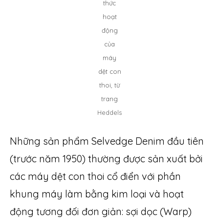
thức
hoạt
động
của
máy
dệt con
thoi, từ
trang
Heddels
Những sản phẩm Selvedge Denim đầu tiên
(trước năm 1950) thường được sản xuất bởi
các máy dệt con thoi cổ điển với phần
khung máy làm bằng kim loại và hoạt
động tương đối đơn giản: sợi dọc (Warp)