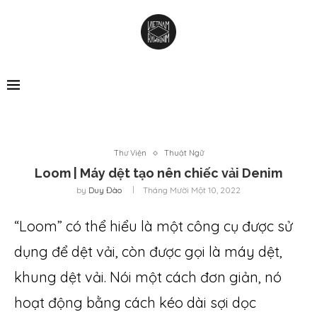
Thư Viện
Thuật Ngữ
Loom | Máy dệt tạo nên chiếc vải Denim
by
Duy Đào
Tháng Mười Một 10, 2022
“Loom” có thể hiểu là một công cụ được sử
dụng để dệt vải, còn được gọi là máy dệt,
khung dệt vải. Nói một cách đơn giản, nó
hoạt động bằng cách kéo dài sợi dọc