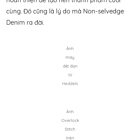
cùng. Đó cũng là lý do mà Non-selvedge
Denim ra đời.
Ảnh
máy
dệt đạn
từ
Heddels
Ảnh
Overlock
Stitch
trên