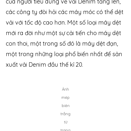
của người tiêu dùng về vải Denim tăng lên,
các công ty đòi hỏi các máy móc có thể dệt
vải với tốc độ cao hơn. Một số loại máy dệt
mới ra đời như một sự cải tiến cho máy dệt
con thoi, một trong số đó là máy dệt đạn,
một trong những loại phổ biến nhất để sản
xuất vải Denim đầu thế kỉ 20.
Ảnh
mép
biên
trắng
từ
trang