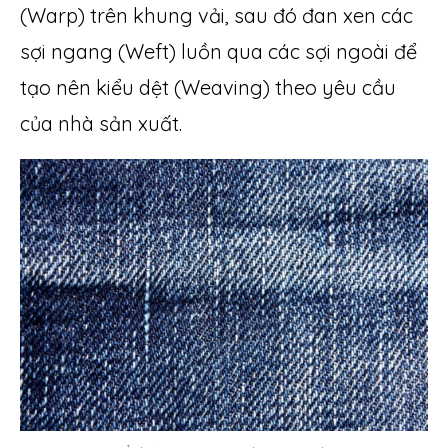
(Warp) trên khung vải, sau đó đan xen các
sợi ngang (Weft) luồn qua các sợi ngoài để
tạo nên kiểu dệt (Weaving) theo yêu cầu
của nhà sản xuất.