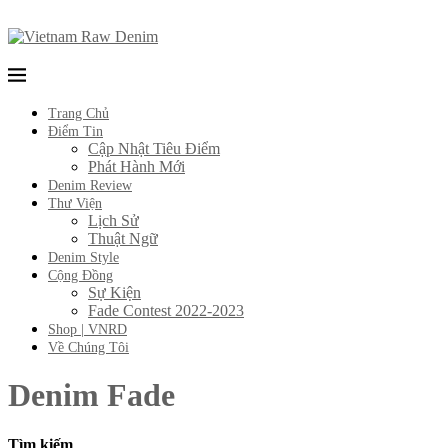
Trang Chủ
Điểm Tin
Cập Nhật Tiêu Điểm
Phát Hành Mới
Denim Review
Thư Viện
Lịch Sử
Thuật Ngữ
Denim Style
Cộng Đồng
Sự Kiện
Fade Contest 2022-2023
Shop | VNRD
Về Chúng Tôi
Denim Fade
Tìm kiếm