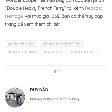
Wonder Looper hiện đã bày bán các sản phẩm
“Double Heavy French Terry” tại kênh
Redcast
Heritage
, với mức giá 106$. Bạn có thể truy cập
trang để xem thêm chi tiết!
CLASSIC MENSWEAR
DOUBLE HEAVYWEIGHT TEE
JAPANESE CLOTHING
NEW RELEASE
WONDER LOOPER
DUY ĐÀO
Một người thực tế bình thường