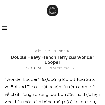
Điểm Tin
Phát Hành Mới
Double Heavy French Terry của Wonder
Looper
by
Duy Đào
Tháng Mười Một 14, 2024
“Wonder Looper” được sáng lập bởi Risa Saito
và Bahzad Trinos, bắt nguồn từ niềm đam mê
về chất lượng và sáng tạo. Ban đầu, họ thực hiện
việc thêu móc xích bằng máy cổ ở Yokohama,