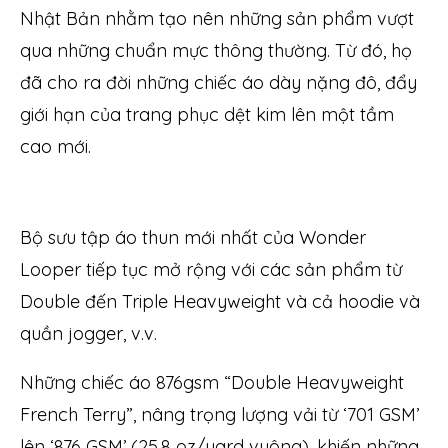
Nhật Bản nhằm tạo nên những sản phẩm vượt
qua những chuẩn mực thông thường. Từ đó, họ
đã cho ra đời những chiếc áo dày nặng đô, đẩy
giới hạn của trang phục dệt kim lên một tầm
cao mới.
Bộ sưu tập áo thun mới nhất của Wonder
Looper tiếp tục mở rộng với các sản phẩm từ
Double đến Triple Heavyweight và cả hoodie và
quần jogger, v.v.
Những chiếc áo 876gsm “Double Heavyweight
French Terry”, nâng trọng lượng vải từ ‘701 GSM’
lên ‘876 GSM’ (25,8 oz/yard vuông), khiến những