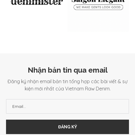
Nhận bản tin qua email
Đăng ký nhận email bản tin tổng hợp các bài viết & sự
kiện mới nhất của Vietnam Raw Denim.