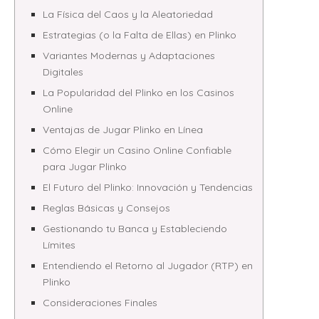
La Física del Caos y la Aleatoriedad
Estrategias (o la Falta de Ellas) en Plinko
Variantes Modernas y Adaptaciones
Digitales
La Popularidad del Plinko en los Casinos
Online
Ventajas de Jugar Plinko en Línea
Cómo Elegir un Casino Online Confiable
para Jugar Plinko
El Futuro del Plinko: Innovación y Tendencias
Reglas Básicas y Consejos
Gestionando tu Banca y Estableciendo
Límites
Entendiendo el Retorno al Jugador (RTP) en
Plinko
Consideraciones Finales