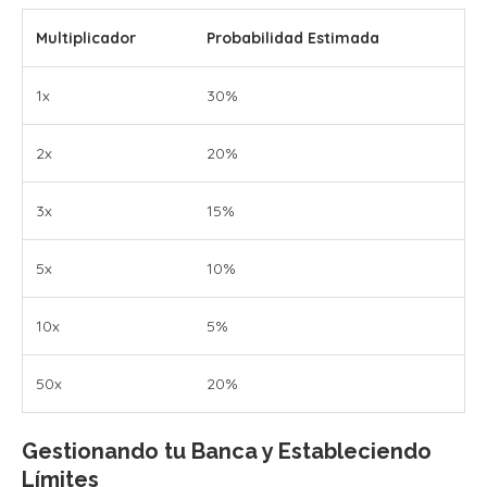
Multiplicador
Probabilidad Estimada
1x
30%
2x
20%
3x
15%
5x
10%
10x
5%
50x
20%
Gestionando tu Banca y Estableciendo
Límites