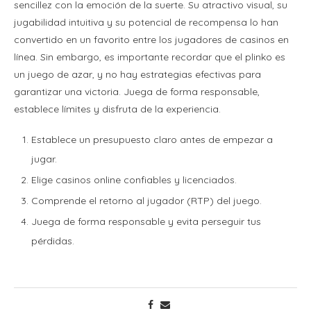
sencillez con la emoción de la suerte. Su atractivo visual, su
jugabilidad intuitiva y su potencial de recompensa lo han
convertido en un favorito entre los jugadores de casinos en
línea. Sin embargo, es importante recordar que el plinko es
un juego de azar, y no hay estrategias efectivas para
garantizar una victoria. Juega de forma responsable,
establece límites y disfruta de la experiencia.
Establece un presupuesto claro antes de empezar a
jugar.
Elige casinos online confiables y licenciados.
Comprende el retorno al jugador (RTP) del juego.
Juega de forma responsable y evita perseguir tus
pérdidas.