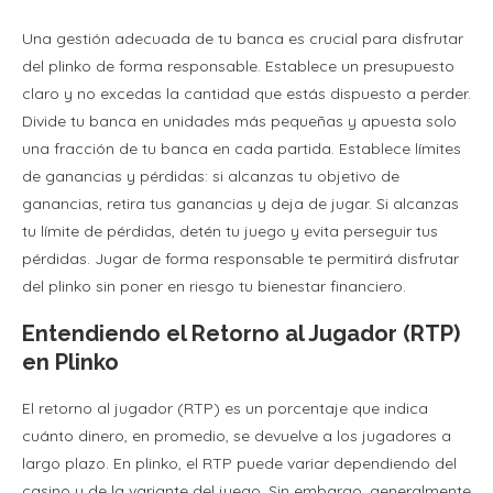
Una gestión adecuada de tu banca es crucial para disfrutar
del plinko de forma responsable. Establece un presupuesto
claro y no excedas la cantidad que estás dispuesto a perder.
Divide tu banca en unidades más pequeñas y apuesta solo
una fracción de tu banca en cada partida. Establece límites
de ganancias y pérdidas: si alcanzas tu objetivo de
ganancias, retira tus ganancias y deja de jugar. Si alcanzas
tu límite de pérdidas, detén tu juego y evita perseguir tus
pérdidas. Jugar de forma responsable te permitirá disfrutar
del plinko sin poner en riesgo tu bienestar financiero.
Entendiendo el Retorno al Jugador (RTP)
en Plinko
El retorno al jugador (RTP) es un porcentaje que indica
cuánto dinero, en promedio, se devuelve a los jugadores a
largo plazo. En plinko, el RTP puede variar dependiendo del
casino y de la variante del juego. Sin embargo, generalmente