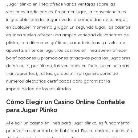
Jugar plinko en línea ofrece varias ventajas sobre las
versiones tradicionales. En primer lugar, la conveniencia es
inigualable: puedes jugar desde la comodidad de tu hogar,
en cualquier momento y lugar. En segundo lugar, los casinos
en línea suelen ofrecer una amplia variedad de variantes de
plinko, con diferentes gráficos, características y niveles de
apuesta. En tercer lugar, los casinos en línea suelen ofrecer
bonificaciones y promociones atractivas para los jugadores
de plinko. Y, por último, las versiones en línea suelen ser más
transparentes y justas, ya que utilizan generadores de
números aleatorios certificados para garantizar la
imparcialidad de los resultados.
Cómo Elegir un Casino Online Confiable
para Jugar Plinko
Al elegir un casino en línea para jugar plinko, es fundamental
priorizar la seguridad y la fiabilidad. Busca casinos que estén