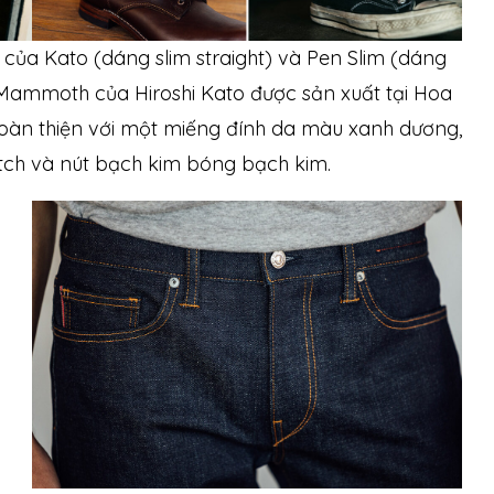
ủa Kato (dáng slim straight) và Pen Slim (dáng
n Mammoth của Hiroshi Kato được sản xuất tại Hoa
hoàn thiện với một miếng đính da màu xanh dương,
tch và nút bạch kim bóng bạch kim.