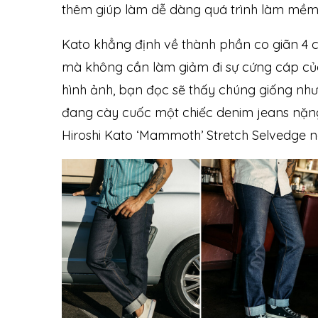
thêm giúp làm dễ dàng quá trình làm mềm
Kato khẳng định về thành phần co giãn 4 c
mà không cần làm giảm đi sự cứng cáp của
hình ảnh, bạn đọc sẽ thấy chúng giống như 
đang cày cuốc một chiếc denim jeans nặng 
Hiroshi Kato ‘Mammoth’ Stretch Selvedge 