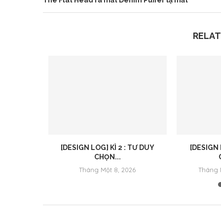
RELAT
bil: Alles,
...
, 2025
[DESIGN LOG] KÌ 2 : TƯ DUY
[DESIGN 
CHỌN...
Tháng Một 8, 2026
Tháng 