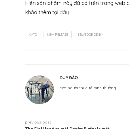
Hiện sản phẩm này đã có trên trang web củ
khảo thêm tại
đây
.
KATO
NEW RELEASE
SELVEDGE DENIM
DUY ĐÀO
Một người thực tế bình thường
previous post
The Flat Head ra mắt Denim Puffer lạ mắt