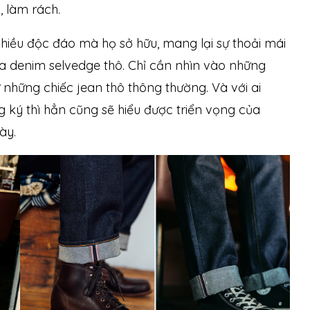
, làm rách.
hiều độc đáo mà họ sở hữu, mang lại sự thoải mái
 denim selvedge thô. Chỉ cần nhìn vào những
những chiếc jean thô thông thường. Và với ai
ký thì hẳn cũng sẽ hiểu được triển vọng của
này.