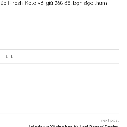
a Hiroshi Kato với giá 268 đô, bạn đọc tham
next post
Jelado 301XX tinh hoa từ ‘Last Resort’ Denim