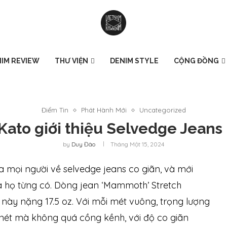
IM REVIEW
THƯ VIỆN
DENIM STYLE
CỘNG ĐỒNG
Điểm Tin
Phát Hành Mới
Uncategorized
 Kato giới thiệu Selvedge Jeans
by
Duy Đào
Tháng Một 15, 2024
ủa mọi người về selvedge jeans co giãn, và mới
 họ từng có. Dòng jean ‘Mammoth’ Stretch
này nặng 17.5 oz. Với mỗi mét vuông, trọng lượng
 nét mà không quá cồng kềnh, với độ co giãn