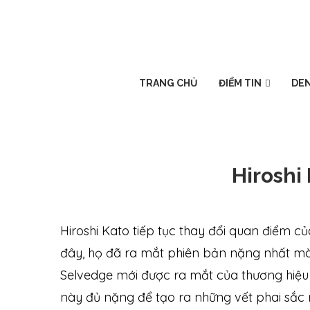
TRANG CHỦ
ĐIỂM TIN
DEN
Hiroshi
Hiroshi Kato tiếp tục thay đổi quan điểm c
đây, họ đã ra mắt phiên bản nặng nhất mà
Selvedge mới được ra mắt của thương hiệu 
này đủ nặng để tạo ra những vết phai sắc