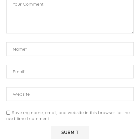
Save my name, email, and website in this browser for the
next time I comment.