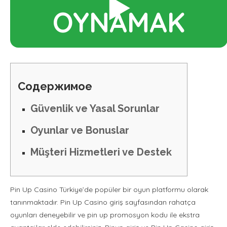
▶️
OYNAMAK
Содержимое
Güvenlik ve Yasal Sorunlar
Oyunlar ve Bonuslar
Müşteri Hizmetleri ve Destek
Pin Up Casino Türkiye’de popüler bir oyun platformu olarak
tanınmaktadır. Pin Up Casino giriş sayfasından rahatça
oyunları deneyebilir ve pin up promosyon kodu ile ekstra