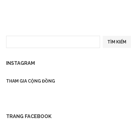
TÌM KIẾM
INSTAGRAM
THAM GIA CỘNG ĐỒNG
TRANG FACEBOOK