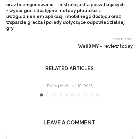
oraz licencjonowaniu — instrukcja dla początkujących
+ wybór gier i dostępne metody płatności z
uwzględnieniem aplikacji i mobilnego dostępu oraz
wsparcie gracza i porady dotyczące odpowiedzialnej
gry
next post
We88 MY – review today
RELATED ARTICLES
r
Tháng Mười Hai 18, 2025
LEAVE A COMMENT