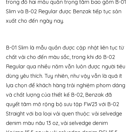
trong đó hai mẫu quần trọng tâm bao gồm B-01
Slim và B-02 Regular được Benzak tiếp tục sản
xuất cho đến ngày nay.
B-01 Slim là mẫu quần được cập nhật liên tục từ
chất vải cho đến màu sắc, trong khi đó B-02
Regular qua nhiều năm vẫn luôn được người tiêu
dùng yêu thích. Tuy nhiên, như vậy vẫn là quá ít
lựa chọn để khách hàng trải nghiệm phom dáng
và chất lượng của thiết kế B-02, Benzak đã
quyết tâm mở rộng bộ sưu tập FW23 với B-02
Straight với ba loại vải quen thuộc: vải selvedge
denim màu nâu 13 oz, vải selvedge denim