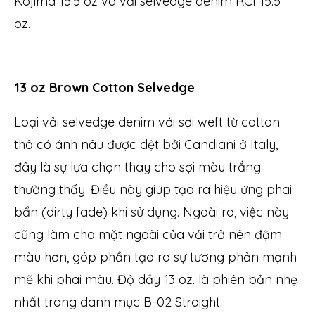
Kojima 15.5 oz và vải selvedge denim RCI 15.5
oz.
13 oz Brown Cotton Selvedge
Loại vải selvedge denim với sợi weft từ cotton
thô có ánh nâu được dệt bởi Candiani ở Italy,
đây là sự lựa chọn thay cho sợi màu trắng
thường thấy. Điều này giúp tạo ra hiệu ứng phai
bẩn (dirty fade) khi sử dụng. Ngoài ra, việc này
cũng làm cho mặt ngoài của vải trở nên đậm
màu hơn, góp phần tạo ra sự tương phản mạnh
mẽ khi phai màu. Độ dầy 13 oz. là phiên bản nhẹ
nhất trong danh mục B-02 Straight.