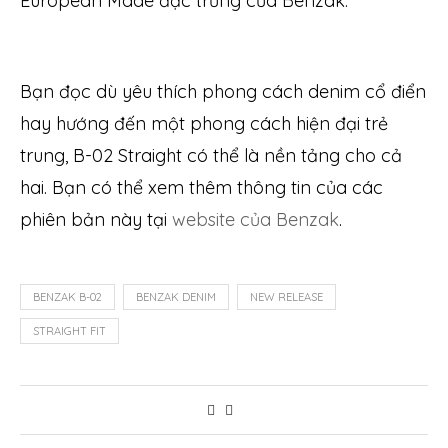
European Made đặc trưng của Benzak.
Bạn đọc dù yêu thích phong cách denim cổ điển
hay hướng đến một phong cách hiện đại trẻ
trung, B-02 Straight có thể là nền tảng cho cả
hai. Bạn có thể xem thêm thông tin của các
phiên bản này tại
website của Benzak
.
BENZAK B-02
BENZAK DENIM
NEW RELEASE
STRAIGHT FIT