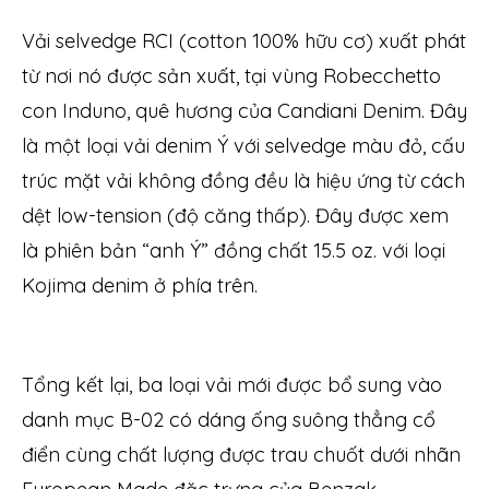
Vải selvedge RCI (cotton 100% hữu cơ) xuất phát
từ nơi nó được sản xuất, tại vùng Robecchetto
con Induno, quê hương của Candiani Denim. Đây
là một loại vải denim Ý với selvedge màu đỏ, cấu
trúc mặt vải không đồng đều là hiệu ứng từ cách
dệt low-tension (độ căng thấp). Đây được xem
là phiên bản “anh Ý” đồng chất 15.5 oz. với loại
Kojima denim ở phía trên.
Tổng kết lại, ba loại vải mới được bổ sung vào
danh mục B-02 có dáng ống suông thẳng cổ
điển cùng chất lượng được trau chuốt dưới nhãn