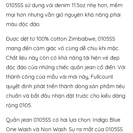
0105SS sử dụng vải denim 11.5oz nhẹ hơn, mềm
mại hơn nhưng vẫn giữ nguyên khả năng phai
màu độc đáo.
Được dệt từ 100% cotton Zimbabwe, 0105SS
mang đến cảm giác vô cùng dễ chịu khi mặc.
Chất liệu này còn có khả năng tái hiện vẻ đẹp
độc đáo của những chiếc quần jean cổ điển. Với
thành công của mẫu vải mới này, Fullcount
quyết định phát triển thành dòng sản phẩm tiêu
chuẩn và bắt đầu nhận đặt trước cho kiểu dáng
rộng 0105.
Quần jean 0105SS có hai lựa chọn: Indigo Blue
One Wash và Non Wash. Sự ra mắt của 0105SS