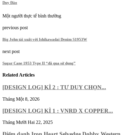
Duy Đào
Một người thực tế bình thường
previous post
Big John tái xuất với Ishikawadai Denim S1953W
next post
Sugar Cane 1953 Type II “đã qua sử dụng”
Related Articles
[DESIGN LOG] KÌ 2 : TƯ DUY CHỌN...
Tháng Một 8, 2026
[DESIGN LOG] KÌ 1 : VNRD X COPPER...
Tháng Mười Hai 22, 2025
Điểm danh Iron Heart Selvedge Dobby Western