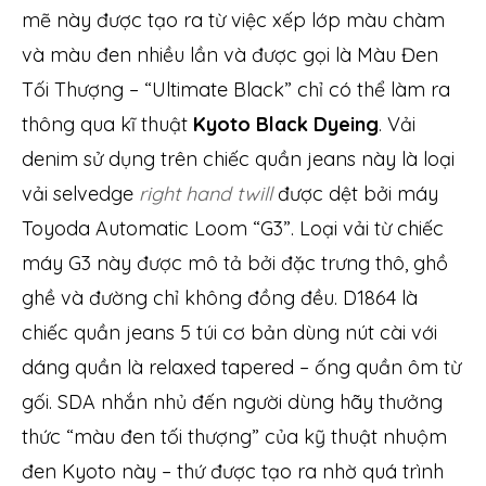
mẽ này được tạo ra từ việc xếp lớp màu chàm
và màu đen nhiều lần và được gọi là Màu Đen
Tối Thượng – “Ultimate Black” chỉ có thể làm ra
thông qua kĩ thuật
Kyoto Black Dyeing
. Vải
denim sử dụng trên chiếc quần jeans này là loại
vải selvedge
right hand twill
được dệt bởi máy
Toyoda Automatic Loom “G3”. Loại vải từ chiếc
máy G3 này được mô tả bởi đặc trưng thô, ghồ
ghề và đường chỉ không đồng đều. D1864 là
chiếc quần jeans 5 túi cơ bản dùng nút cài với
dáng quần là relaxed tapered – ống quần ôm từ
gối. SDA nhắn nhủ đến người dùng hãy thưởng
thức “màu đen tối thượng” của kỹ thuật nhuộm
đen Kyoto này – thứ được tạo ra nhờ quá trình