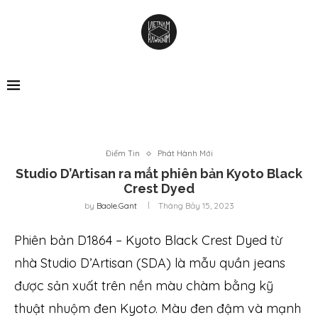
Điểm Tin
Phát Hành Mới
Studio D’Artisan ra mắt phiên bản Kyoto Black
Crest Dyed
by
Baole.gant
Tháng Bảy 15, 2023
Phiên bản D1864 – Kyoto Black Crest Dyed từ
nhà Studio D’Artisan (SDA) là mẫu quần jeans
được sản xuất trên nền màu chàm bằng kỹ
thuật nhuộm đen Kyot
o
. Màu đen đậm và mạnh