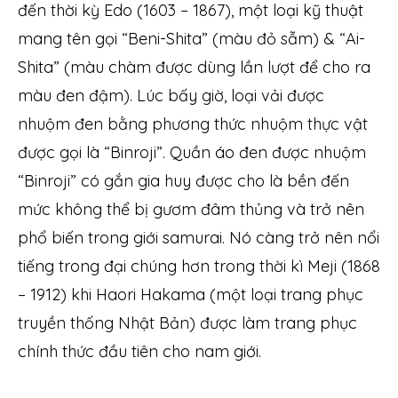
đến thời kỳ Edo (1603 – 1867), một loại kỹ thuật
mang tên gọi “Beni-Shita” (màu đỏ sẫm) & “Ai-
Shita” (màu chàm được dùng lần lượt để cho ra
màu đen đậm). Lúc bấy giờ, loại vải được
nhuộm đen bằng phương thức nhuộm thực vật
được gọi là “Binroji”. Quần áo đen được nhuộm
“Binroji” có gắn gia huy được cho là bền đến
mức không thể bị gươm đâm thủng và trở nên
phổ biến trong giới samurai. Nó càng trở nên nổi
tiếng trong đại chúng hơn trong thời kì Meji (1868
– 1912) khi Haori Hakama (một loại trang phục
truyền thống Nhật Bản) được làm trang phục
chính thức đầu tiên cho nam giới.