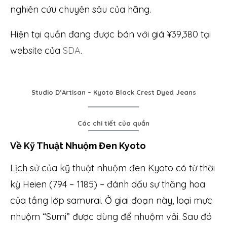
nghiên cứu chuyên sâu của hãng.
Hiện tại quần đang được bán với giá ¥39,380 tại
website của
SDA
.
Studio D’Artisan – Kyoto Black Crest Dyed Jeans
Các chi tiết của quần
Về Kỹ Thuật Nhuộm Đen Kyoto
Lịch sử của kỹ thuật nhuộm đen Kyoto có từ thời
kỳ Heien (794 – 1185) – đánh dấu sự thăng hoa
của tầng lớp samurai. Ở giai đoạn này, loại mực
nhuộm “Sumi” được dùng để nhuộm vải. Sau đó