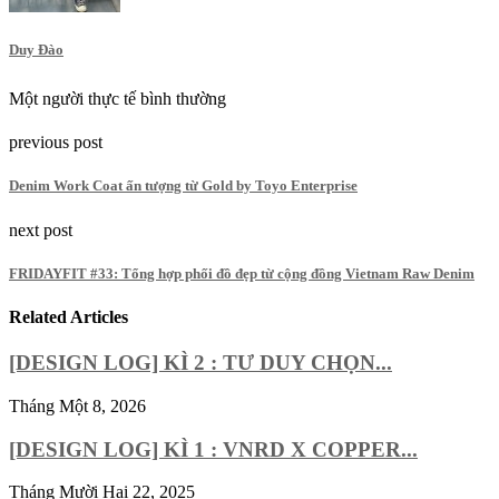
Duy Đào
Một người thực tế bình thường
previous post
Denim Work Coat ấn tượng từ Gold by Toyo Enterprise
next post
FRIDAYFIT #33: Tổng hợp phối đồ đẹp từ cộng đồng Vietnam Raw Denim
Related Articles
[DESIGN LOG] KÌ 2 : TƯ DUY CHỌN...
Tháng Một 8, 2026
[DESIGN LOG] KÌ 1 : VNRD X COPPER...
Tháng Mười Hai 22, 2025