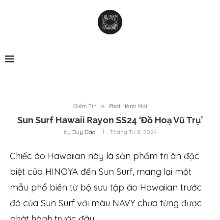
Điểm Tin
Phát Hành Mới
Sun Surf Hawaii Rayon SS24 ‘Đồ Hoạ Vũ Trụ’
by
Duy Đào
Tháng Tư 8, 2024
Chiếc áo Hawaiian này là sản phẩm tri ân đặc
biệt của HINOYA đến Sun Surf, mang lại một
mẫu phổ biến từ bộ sưu tập áo Hawaiian trước
đó của Sun Surf với màu NAVY chưa từng được
phát hành trước đây.