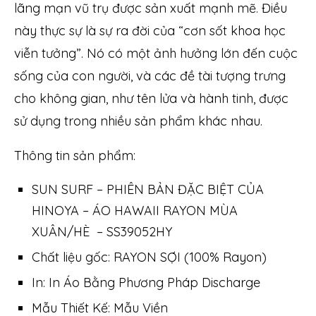
lãng mạn vũ trụ được sản xuất mạnh mẽ. Điều
này thực sự là sự ra đời của “cơn sốt khoa học
viễn tưởng”. Nó có một ảnh hưởng lớn đến cuộc
sống của con người, và các đề tài tượng trưng
cho không gian, như tên lửa và hành tinh, được
sử dụng trong nhiều sản phẩm khác nhau.
Thông tin sản phẩm:
SUN SURF – PHIÊN BẢN ĐẶC BIỆT CỦA
HINOYA – ÁO HAWAII RAYON MÙA
XUÂN/HÈ – SS39052HY
Chất liệu gốc: RAYON SỢI (100% Rayon)
In: In Áo Bằng Phương Pháp Discharge
Mẫu Thiết Kế: Mẫu Viền