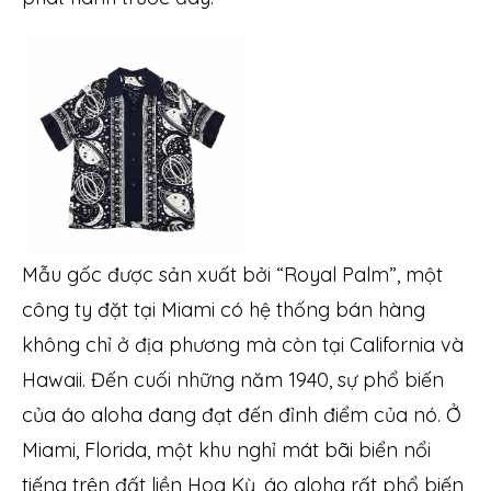
Mẫu gốc được sản xuất bởi “Royal Palm”, một
công ty đặt tại Miami có hệ thống bán hàng
không chỉ ở địa phương mà còn tại California và
Hawaii. Đến cuối những năm 1940, sự phổ biến
của áo aloha đang đạt đến đỉnh điểm của nó. Ở
Miami, Florida, một khu nghỉ mát bãi biển nổi
tiếng trên đất liền Hoa Kỳ, áo aloha rất phổ biến