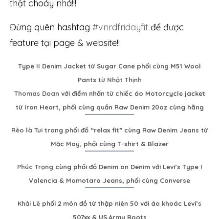
thật choáy nhá!!!
Đừng quên hashtag
#vnrdfridayfit
để được
feature tại page & website!!
Type II Denim Jacket từ Sugar Cane phối cùng M51 Wool
Pants từ
Nhật Thịnh
Thomas Doan
với điểm nhấn từ chiếc áo Motorcycle jacket
từ Iron Heart, phối cùng quần Raw Denim 20oz cùng hãng
Rèo là Tui
trong phối đồ “relax fit” cùng Raw Denim Jeans từ
Mặc May, phối cùng T-shirt & Blazer
Phúc Trọng
cùng phối đồ Denim on Denim với Levi’s Type I
Valencia & Momotaro Jeans, phối cùng Converse
Khải Lê
phối 2 món đồ từ thập niên 50 với áo khoác Levi’s
507xx & US.Army Boots