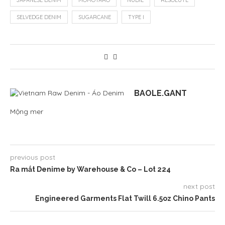
JAPANESE DENIM
MOMOTARO
NUDIE
RESOLUTE
SELVEDGE DENIM
SUGARCANE
TYPE I
BAOLE.GANT
Mộng mer
previous post
Ra mắt Denime by Warehouse & Co – Lot 224
next post
Engineered Garments Flat Twill 6.5oz Chino Pants