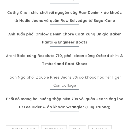
Cathy Chan
chịu chơi với nguyên cây Raw Denim – áo khoác
từ Nudie Jeans và quần Raw Selvedge từ SugarCane
Anh Tuấn
phối Orslow Denim Chore Coat cùng Uniqlo Baker
Pants & Engineer Boots
Archi Bald
cùng Resolute 710, phối clean cùng Oxford shirt &
Timberland Boat Shoes
Toàn Ngô
phối Double Knee Jeans với áo khoác họa tiết Tiger
Camouflage
Phối đồ mang hơi hướng thập niên 70s với quần Jeans ống loe
từ Lee Rider & áo khoác Wrangler (
Huy Truong
)