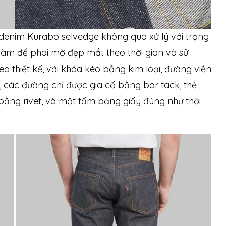
i denim Kurabo selvedge không qua xử lý với trọng
 làm để phai mờ đẹp mắt theo thời gian và sử
eo thiết kế, với khóa kéo bằng kim loại, đường viền
, các đường chỉ được gia cố bằng bar tack, thẻ
 bằng rivet, và một tấm bảng giấy đúng như thời