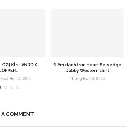
LOG] KÌ 1 : VNRD X
Điểm danh Iron Heart Selvedge
COPPER...
Dobby Western shirt
Mười Hai 22, 2025
Tháng Ba 20, 2025
E A COMMENT