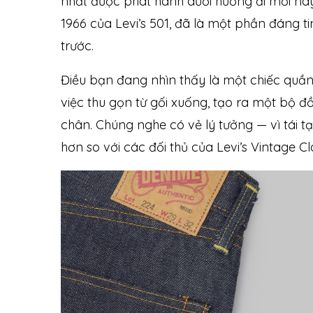
nhất được phát hành dưới hướng đi mới này
1966 của Levi’s 501, đã là một phần đáng 
trước.
Điều bạn đang nhìn thấy là một chiếc quần 
việc thu gọn từ gối xuống, tạo ra một bộ 
chân. Chúng nghe có vẻ lý tưởng — vì tái 
hơn so với các đối thủ của Levi’s Vintage Cl