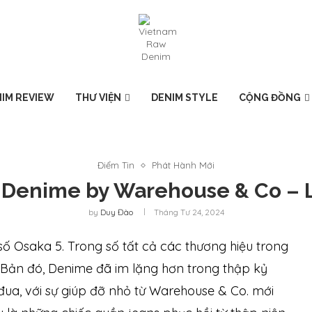
IM REVIEW
THƯ VIỆN
DENIM STYLE
CỘNG ĐỒNG
Điểm Tin
Phát Hành Mới
 Denime by Warehouse & Co – 
by
Duy Đào
Tháng Tư 24, 2024
ố Osaka 5. Trong số tất cả các thương hiệu trong
Bản đó, Denime đã im lặng hơn trong thập kỷ
đua, với sự giúp đỡ nhỏ từ Warehouse & Co. mới