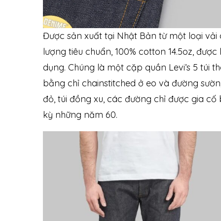
Được sản xuất tại Nhật Bản từ một loại vả
lượng tiêu chuẩn, 100% cotton 14.5oz, được
dụng. Chúng là một cặp quần Levi’s 5 túi th
bằng chỉ chainstitched ở eo và đường sườn
đỏ, túi đồng xu, các đường chỉ được gia cố
kỳ những năm 60.