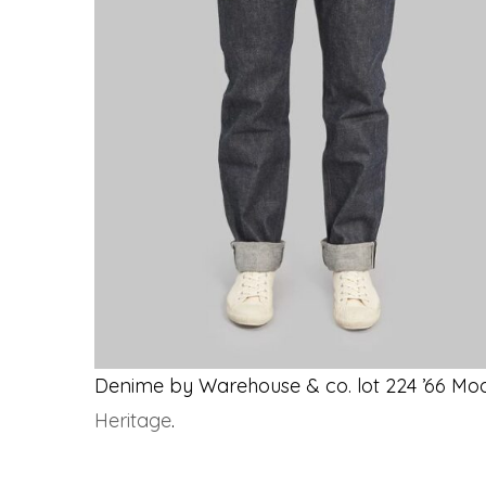
Denime by Warehouse & co. lot 224 ’66 Mode
Heritage
.