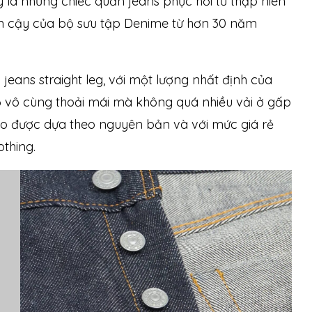
 là những chiếc quần jeans phục hồi từ thập niên
tin cậy của bộ sưu tập Denime từ hơn 30 năm
jeans straight leg, với một lượng nhất định của
đồ vô cùng thoải mái mà không quá nhiều vải ở gấp
tạo được dựa theo nguyên bản và với mức giá rẻ
othing.