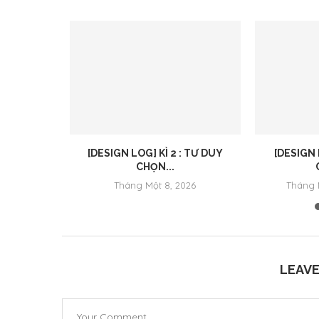
hiến” từ
[DESIGN LOG] KÌ 2 : TƯ DUY
[DESIGN 
CHỌN...
 2024
Tháng Một 8, 2026
Tháng 
LEAV