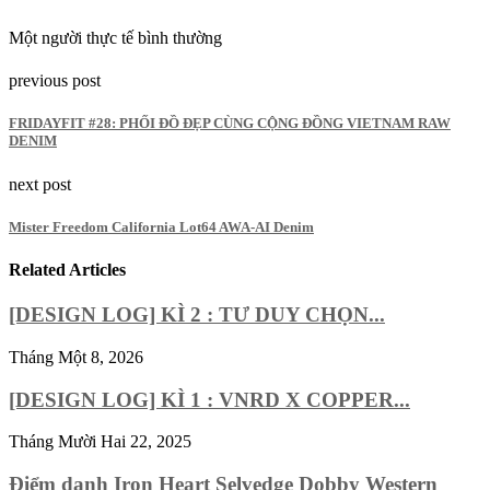
Một người thực tế bình thường
previous post
FRIDAYFIT #28: PHỐI ĐỒ ĐẸP CÙNG CỘNG ĐỒNG VIETNAM RAW
DENIM
next post
Mister Freedom California Lot64 AWA-AI Denim
Related Articles
[DESIGN LOG] KÌ 2 : TƯ DUY CHỌN...
Tháng Một 8, 2026
[DESIGN LOG] KÌ 1 : VNRD X COPPER...
Tháng Mười Hai 22, 2025
Điểm danh Iron Heart Selvedge Dobby Western