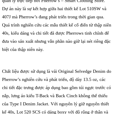
quản lý trực tiếp bởi Pherrow’s – Smart Clothing Store.
Dự án này là sự kết hợp giữa hai thiết kế Lot 510SW và
407J mà Pherrow’s đang phát triển trong thời gian qua.
Quá trình nghiên cứu các mẫu thiết kế cổ điển từ thập niên
40s, kiểu dáng và chi tiết đã được Pherrows tinh chỉnh để
đưa vào sản xuất nhưng vẫn phần nào giữ lại nét riêng đặc
biệt của thập niên này.
Chất liệu được sử dụng là vải Original Selvedge Denim do
Pherrow’s nghiên cứu và phát triển, độ dày 13.5 oz, các
chi tiết đặc trưng được áp dụng bao gồm túi ngực trước có
nắp, lưng áo kiểu T-Back và Back Cinch không thể thiếu
của Type I Denim Jacket. Với nguyên lý giữ nguyên thiết
kế 40s, Lot 520 SCS có dáng boxy với độ rộng ở thân và