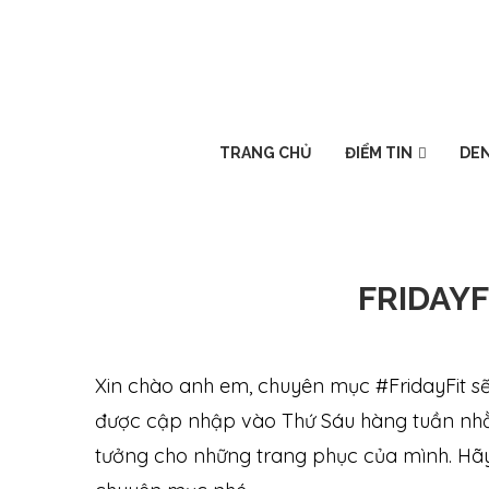
TRANG CHỦ
ĐIỂM TIN
DEN
FRIDAYFI
Xin chào anh em, chuyên mục #FridayFit sẽ
được cập nhập vào Thứ Sáu hàng tuần nhằ
tưởng cho những trang phục của mình. Hãy