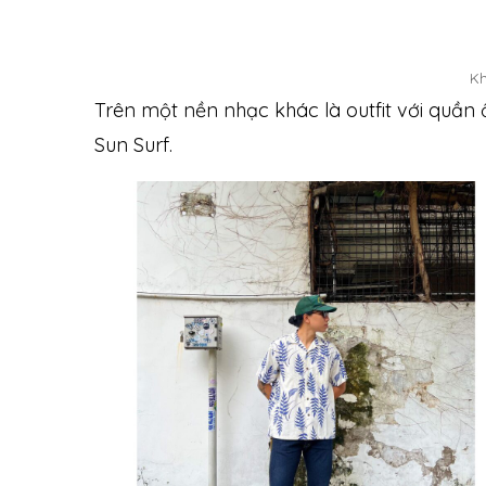
K
Trên một nền nhạc khác là outfit với quần 
Sun Surf.