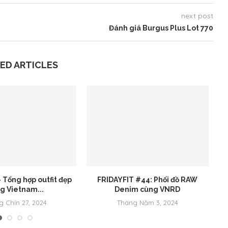
next post
Đánh giá Burgus Plus Lot 770
ED ARTICLES
 Tổng hợp outfit đẹp
FRIDAYFIT #44: Phối đồ RAW
F
g Vietnam...
Denim cùng VNRD
g Chín 27, 2024
Tháng Năm 3, 2024