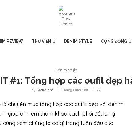
IM REVIEW
THƯ VIỆN
DENIM STYLE
CỘNG ĐỒNG
Denim Style
T #1: Tổng hợp các oufit đẹp 
by
Baole.gant
Tháng Mười Một 4, 2022
 là chuyên mục tổng hợp các outfit đẹp với denim
m giúp anh em tham khảo cách phối đồ, lên ý
 cùng xem chúng ta có gì trong tuần đầu của