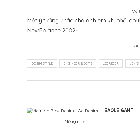
Võ 
Một ý tưởng khác cho anh em khi phối doub
NewBalance 2002r.
sa
DENIM STYLE
ENGINEER BOOTS
LEERIDER
LEVI'S
BAOLE.GANT
Mộng mer