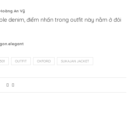
Hoàng An Vỹ
le denim, điểm nhấn trong outfit này nằm ở đôi
igon.elegant
 501
OUTFIT
OXFORD
SUKAJAN JACKET