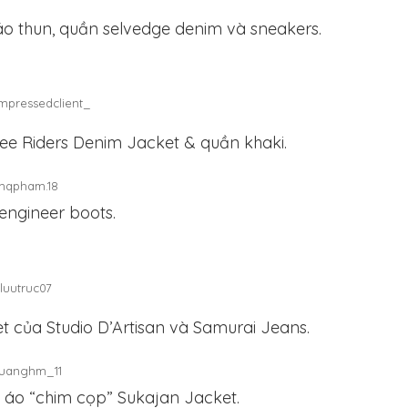
a áo thun, quần selvedge denim và sneakers.
mpressedclient_
ee Riders Denim Jacket & quần khaki.
mqpham.18
 engineer boots.
luutruc07
et của Studio D’Artisan và Samurai Jeans.
uanghm_11
à áo “chim cọp” Sukajan Jacket.