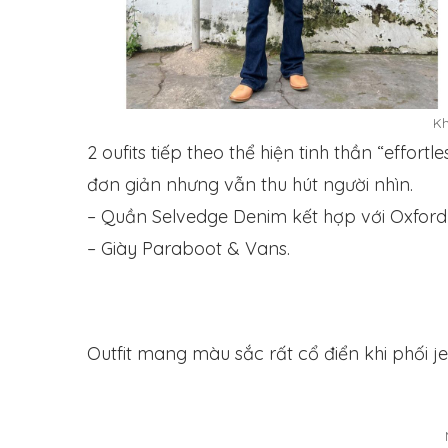
K
2 oufits tiếp theo thể hiện tinh thần “effo
đơn giản nhưng vẫn thu hút người nhìn.
– Quần Selvedge Denim kết hợp với Oxford 
– Giày Paraboot & Vans.
Outfit mang màu sắc rất cổ điển khi phối j