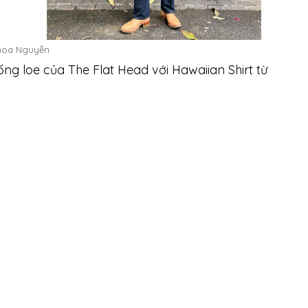
hoa Nguyễn
ống loe của The Flat Head với Hawaiian Shirt từ