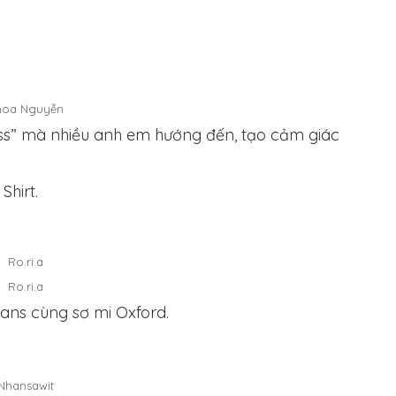
hoa Nguyễn
rtless” mà nhiều anh em hướng đến, tạo cảm giác
Shirt.
Ro.ri.a
Ro.ri.a
eans cùng sơ mi Oxford.
Nhansawit