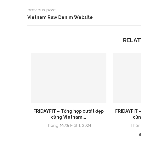
previous post
Vietnam Raw Denim Website
RELAT
o Feed
FRIDAYFIT – Tổng hợp outfit đẹp
FRIDAYFIT –
 phối...
cùng Vietnam...
cùn
, 2023
Tháng Mười Một 1, 2024
Thán