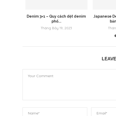
lên lai ở
Denim 3×1 – Quy cách dệt denim
Japanese De
phổ...
bản
023
Tháng Bảy 19, 2023
Thán
LEAV