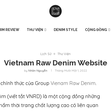
IM REVIEW
THƯ VIỆN
DENIM STYLE
CỘNG ĐỒNG
Lịch Sử
Thư Viện
Vietnam Raw Denim Website
by
Nhân Nguyễn
Tháng Mười Một 1, 2022
chính thức của Group
Vienam Raw Denim
.
im (viết tắt VNRD) là một cộng đồng những
hẩm thời trang chất lượng cao có liên quan