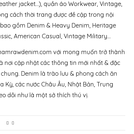
 leather jacket…), quần áo Workwear, Vintage,
ong cách thời trang được đề cập trong nội
bao gồm Denim & Heavy Denim, Heritage
sic, American Casual, Vintage Military…
etnamrawdenim.com với mong muốn trở thành
à nơi cập nhật các thông tin mới nhất & đặc
ói chung. Denim là trào lưu & phong cách ăn
a Kỳ, các nước Châu Âu, Nhật Bản, Trung
 dõi như là một sở thích thú vị.