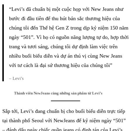
“Levi’s đã chuẩn bị một cuộc họp với New Jeans như
bước đi đầu tiên để thu hút bản sắc thương hiệu của
chúng tôi đến Thế hệ Gen Z trong dịp kỷ niệm 150 năm
ngày “501”. Vì họ có nguồn năng lượng tự do, hợp thời
trang và tươi sáng, chúng tôi dự định làm việc trên
nhiều buổi biểu diễn và dự án thú vị cùng New Jeans
với tư cách là đại sứ thương hiệu của chúng tôi”
–
Levi’s
Thành viên NewJeans cùng những sản phẩm từ Levi’s
Sắp tới, Levi’s đang chuẩn bị cho buổi biểu diễn trực tiếp
tại thành phố Seoul với NewJeans để kỷ niệm ngày “501”
– đánh dấu ngày chiếc quần jeans có đinh tán của Levi’s