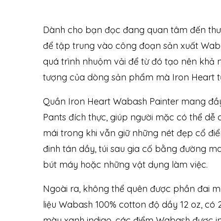
Dành cho bạn đọc đang quan tâm đến thương
để tập trung vào công đoạn sản xuất Wabas
quá trình nhuộm vải để từ đó tạo nên khả
tượng của dòng sản phẩm mà Iron Heart tự 
Quần Iron Heart Wabash Painter mang đầy
Pants đích thực, giúp người mặc có thể dễ 
mái trong khi vẫn giữ những nét đẹp cổ điể
đinh tán dầy, túi sau gia cố bằng đường ma
bút máy hoặc những vật dụng làm việc.
Ngoài ra, không thể quên được phần đai mó
liệu Wabash 100% cotton độ dầy 12 oz, c
màu xanh indigo, các điểm Wabash được in