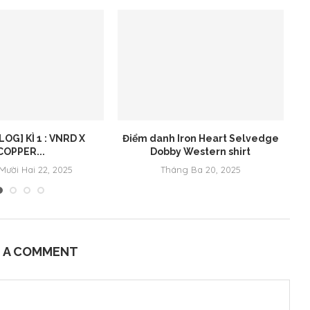
LOG] KÌ 1 : VNRD X
Điểm danh Iron Heart Selvedge
COPPER...
Dobby Western shirt
Mười Hai 22, 2025
Tháng Ba 20, 2025
E A COMMENT