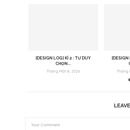
hiến” từ
[DESIGN LOG] KÌ 2 : TƯ DUY
[DESIGN 
CHỌN...
 2024
Tháng Một 8, 2026
Tháng 
LEAV