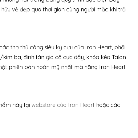
ở hữu vẻ đẹp qua thời gian cùng người mặc khi trải
các thợ thủ công siêu kỳ cựu của Iron Heart, phối
/kim ba, đinh tán gia cố cực dầy, khóa kéo Talon
 một phiên bản hoàn mỹ nhất mà hãng Iron Heart
phẩm này tại
webstore của Iron Heart
hoặc các