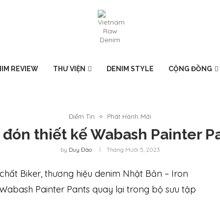
IM REVIEW
THƯ VIỆN
DENIM STYLE
CỘNG ĐỒNG
Điểm Tin
Phát Hành Mới
 đón thiết kế Wabash Painter P
by
Duy Đào
Tháng Mười 5, 2023
hất Biker, thương hiệu denim Nhật Bản – Iron
 Wabash Painter Pants quay lại trong bộ sưu tập