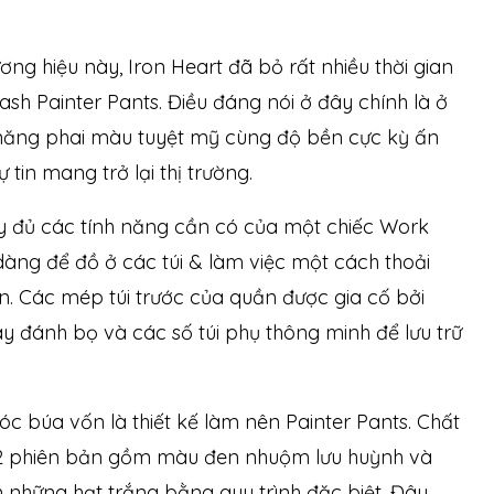
 hiệu này, Iron Heart đã bỏ rất nhiều thời gian
h Painter Pants. Điều đáng nói ở đây chính là ở
 năng phai màu tuyệt mỹ cùng độ bền cực kỳ ấn
tin mang trở lại thị trường.
 đủ các tính năng cần có của một chiếc Work
dàng để đồ ở các túi & làm việc một cách thoải
n. Các mép túi trước của quần được gia cố bởi
y đánh bọ và các số túi phụ thông minh để lưu trữ
c búa vốn là thiết kế làm nên Painter Pants. Chất
ó 2 phiên bản gồm màu đen nhuộm lưu huỳnh và
 những hạt trắng bằng quy trình đặc biệt. Đây