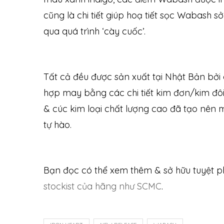
cũng là chi tiết giúp hoạ tiết sọc Wabash s
qua quá trình ‘cày cuốc’.
Tất cả đều được sản xuất tại Nhật Bản bởi 
hợp may bằng các chi tiết kim đơn/kim đôi
& cúc kim loại chất lượng cao đã tạo nên
tự hào.
Bạn đọc có thể xem thêm & sở hữu tuyệt 
stockist của hãng như SCMC
.