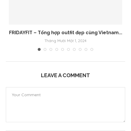
FRIDAYFIT – Tổng hợp outfit đẹp cùng Vietnam...
F
Tháng Mười Một 1, 2024
LEAVE A COMMENT