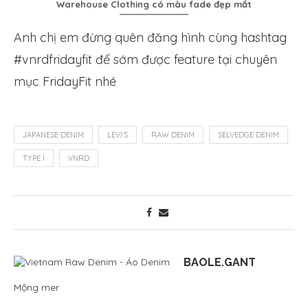
Warehouse Clothing có màu fade đẹp mắt
Anh chị em đừng quên đăng hình cùng hashtag
#vnrdfridayfit để sớm được feature tại chuyên
mục FridayFit nhé
JAPANESE DENIM
LEVI'S
RAW DENIM
SELVEDGE DENIM
TYPE I
VNRD
BAOLE.GANT
Mộng mer