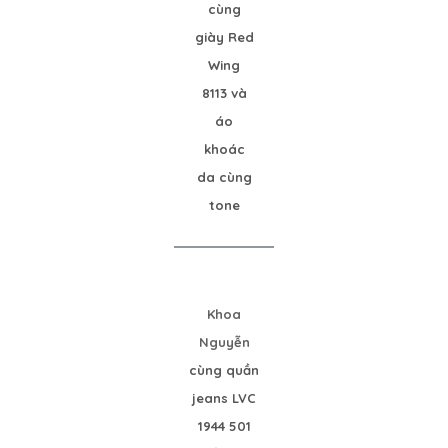
cùng
giày Red
Wing
8113 và
áo
khoác
da cùng
tone
Khoa
Nguyễn
cùng quần
jeans LVC
1944 501