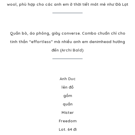
wool, phù hợp cho các anh em ở thời tiết mát mẻ như Đà Lạt
Quần bò, áo phông, giày converse. Combo chuẩn chỉ cho
tinh thần “effortless” mà nhiều anh em denimhead hướng
đến (
Archi Bald
)
Anh Duc
lên đồ
gồm
quần
Mister
Freedom
Lot. 64 đi