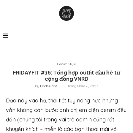
Denim Style
FRIDAYFIT #16: Tổng hợp outfit đầu hè từ
cộng đồng VNRD
by
Baole.gant
Tháng Năm 6, 2023
Dạo này vào hạ, thời tiết tuy nóng nực nhưng
vẫn không cản bước anh chị em diện denim đều
đặn (chúng tôi trong vai trò admin cũng rất
khuyến khích – miễn là các bạn thoải mái với