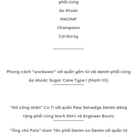
phối cùng
áo khoác
MACMAY
Champions
Corduroy
Phong cách “workwear” với quần yếm từ vải denim phối cùng
áo khoác Sugar Cane Type I (
Mạnh Vũ
)
“Nữ công nhân”
Ca Ti
với quần Raw Selvedge Denim dáng
rộng phối cùng Work Shirt và Engineer Boots
“Ông chú Polo”
Alain Tân
phối Denim on Denim với quần từ